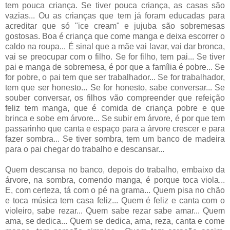
tem pouca criança. Se tiver pouca criança, as casas são
vazias... Ou as crianças que tem já foram educadas para
acreditar que só "ice cream" e jujuba são sobremesas
gostosas. Boa é criança que come manga e deixa escorrer o
caldo na roupa... É sinal que a mãe vai lavar, vai dar bronca,
vai se preocupar com o filho. Se for filho, tem pai... Se tiver
pai e manga de sobremesa, é por que a família é pobre... Se
for pobre, o pai tem que ser trabalhador... Se for trabalhador,
tem que ser honesto... Se for honesto, sabe conversar... Se
souber conversar, os filhos vão compreender que refeição
feliz tem manga, que é comida de criança pobre e que
brinca e sobe em árvore... Se subir em árvore, é por que tem
passarinho que canta e espaço para a árvore crescer e para
fazer sombra... Se tiver sombra, tem um banco de madeira
para o pai chegar do trabalho e descansar...
Quem descansa no banco, depois do trabalho, embaixo da
árvore, na sombra, comendo manga, é porque toca viola...
E, com certeza, tá com o pé na grama... Quem pisa no chão
e toca música tem casa feliz... Quem é feliz e canta com o
violeiro, sabe rezar... Quem sabe rezar sabe amar... Quem
ama, se dedica... Quem se dedica, ama, reza, canta e come