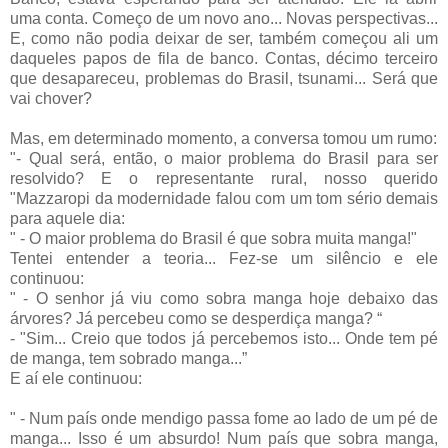
uma conta. Começo de um novo ano... Novas perspectivas...
E, como não podia deixar de ser, também começou ali um
daqueles papos de fila de banco. Contas, décimo terceiro
que desapareceu, problemas do Brasil, tsunami... Será que
vai chover?
Mas, em determinado momento, a conversa tomou um rumo:
"- Qual será, então, o maior problema do Brasil para ser
resolvido? E o representante rural, nosso querido
"Mazzaropi da modernidade falou com um tom sério demais
para aquele dia:
" - O maior problema do Brasil é que sobra muita manga!"
Tentei entender a teoria... Fez-se um silêncio e ele
continuou:
" - O senhor já viu como sobra manga hoje debaixo das
árvores? Já percebeu como se desperdiça manga? “
- "Sim... Creio que todos já percebemos isto... Onde tem pé
de manga, tem sobrado manga...”
E aí ele continuou:
" - Num país onde mendigo passa fome ao lado de um pé de
manga... Isso é um absurdo! Num país que sobra manga,