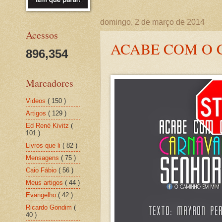
domingo, 2 de março de 2014
Acessos
ACABE COM O 
896,354
Marcadores
Videos
( 150 )
Artigos
( 129 )
Ed René Kivitz
(
101 )
Livros que li
( 82 )
Mensagens
( 75 )
Caio Fábio
( 56 )
Meus artigos
( 44 )
Evangelho
( 42 )
Ricardo Gondim
(
40 )