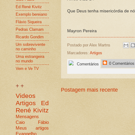
Ed René Kivitz
Que Deus tenha misericórdia de nó
Exemplo bereiano
Flávio Siqueira
Pedras Clamam
Mayron Pereira
Ricardo Gondim
Um sobrevivente
Postado por
Alex Martns
no caminho
Marcadores:
Artigos
Uma estrangeira
no mundo
0 Comentários
Comentários
Vem e Ve TV
+ +
Postagem mais recente
Videos
Artigos
Ed
René Kivitz
Mensagens
Caio Fábio
Meus artigos
Evangelho