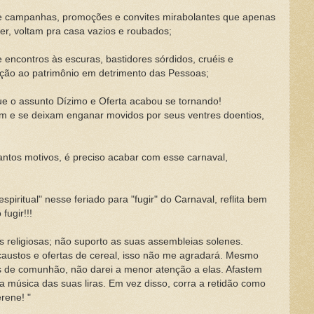
de campanhas, promoções e convites mirabolantes que apenas
r, voltam pra casa vazios e roubados;
 encontros às escuras, bastidores sórdidos, cruéis e
ção ao patrimônio em detrimento das Pessoas;
ue o assunto Dízimo e Oferta acabou se tornando!
m e se deixam enganar movidos por seus ventres doentios,
tantos motivos, é preciso acabar com esse carnaval,
spiritual" nesse feriado para "fugir" do Carnaval, reflita bem
fugir!!!
s religiosas; não suporto as suas assembleias solenes.
ustos e ofertas de cereal, isso não me agradará. Mesmo
 de comunhão, não darei a menor atenção a elas. Afastem
 música das suas liras. Em vez disso, corra a retidão como
erene! "