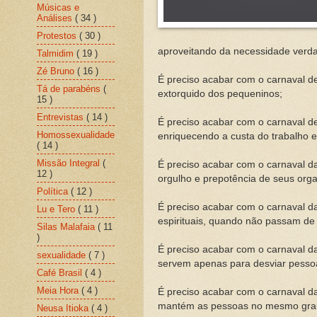
Músicas e
Análises
( 34 )
Protestos
( 30 )
aproveitando da necessidade verda
Talmidim
( 19 )
Zé Bruno
( 16 )
É preciso acabar com o carnaval d
Tá de parabéns
(
extorquido dos pequeninos;
15 )
Entrevistas
( 14 )
É preciso acabar com o carnaval de
Homossexualidade
enriquecendo a custa do trabalho
( 14 )
Missão Integral
(
É preciso acabar com o carnaval d
12 )
orgulho e prepotência de seus org
Política
( 12 )
É preciso acabar com o carnaval da
Lu e Tero
( 11 )
espirituais, quando não passam de
Silas Malafaia
( 11
)
É preciso acabar com o carnaval da
sexualidade
( 7 )
servem apenas para desviar pesso
Café Brasil
( 4 )
Meia Hora
( 4 )
É preciso acabar com o carnaval d
mantém as pessoas no mesmo grau
Neusa Itioka
( 4 )