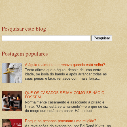
Pesquisar este blog
Postagem populares
A águia realmente se renova quando está velha?
Texto afirma que a águia, depois de uma certa
idade, se isola do bando e após arrancar todas as
suas penas e bico, renasce com mais força...
QUE OS CASADOS SEJAM COMO SE NÃO O
FOSSEM
Normalmente casamento é associado à prisão e
limite. “O cara está se amarrando”—é o que se diz
do moço que está para casar. Há, inclusi...
Porque as pessoas procuram uma religião?
As revelações do evangelho, por Ed René Kivitz, no