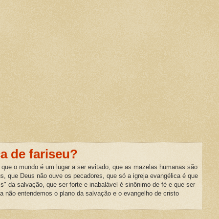
ca de fariseu?
 que o mundo é um lugar a ser evitado, que as mazelas humanas são
us, que Deus não ouve os pecadores, que só a igreja evangélica é que
is" da salvação, que ser forte e inabalável é sinônimo de fé e que ser
da não entendemos o plano da salvação e o evangelho de cristo