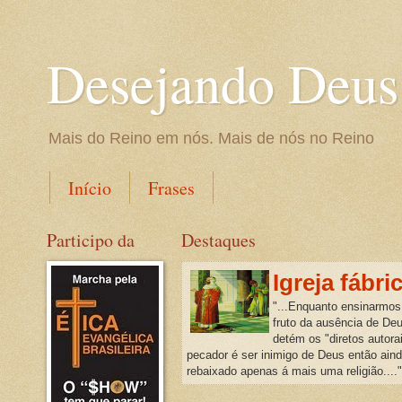
Desejando Deus
Mais do Reino em nós. Mais de nós no Reino
Início
Frases
Participo da
Destaques
Igreja fábri
"...Enquanto ensinarmos
fruto da ausência de De
detém os "diretos autora
pecador é ser inimigo de Deus então ain
rebaixado apenas á mais uma religião...."