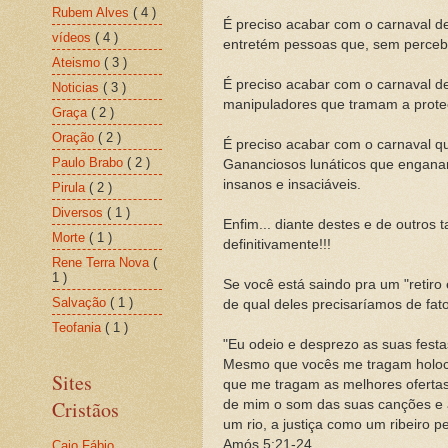
Rubem Alves
( 4 )
É preciso acabar com o carnaval 
vídeos
( 4 )
entretém pessoas que, sem percebe
Ateismo
( 3 )
É preciso acabar com o carnaval de
Noticias
( 3 )
manipuladores que tramam a prote
Graça
( 2 )
Oração
( 2 )
É preciso acabar com o carnaval q
Paulo Brabo
( 2 )
Gananciosos lunáticos que engana
insanos e insaciáveis.
Pirula
( 2 )
Diversos
( 1 )
Enfim... diante destes e de outros 
Morte
( 1 )
definitivamente!!!
Rene Terra Nova
(
1 )
Se você está saindo pra um "retiro e
Salvação
( 1 )
de qual deles precisaríamos de fato 
Teofania
( 1 )
"Eu odeio e desprezo as suas festa
Mesmo que vocês me tragam holoca
Sites
que me tragam as melhores ofertas
Cristãos
de mim o som das suas canções e a
um rio, a justiça como um ribeiro p
Amós 5:21-24
Caio Fábio