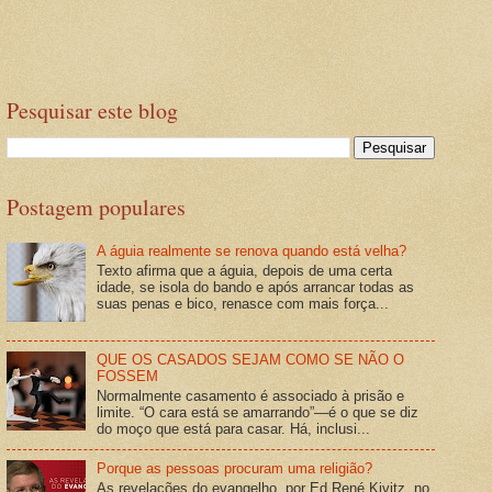
Pesquisar este blog
Postagem populares
A águia realmente se renova quando está velha?
Texto afirma que a águia, depois de uma certa
idade, se isola do bando e após arrancar todas as
suas penas e bico, renasce com mais força...
QUE OS CASADOS SEJAM COMO SE NÃO O
FOSSEM
Normalmente casamento é associado à prisão e
limite. “O cara está se amarrando”—é o que se diz
do moço que está para casar. Há, inclusi...
Porque as pessoas procuram uma religião?
As revelações do evangelho, por Ed René Kivitz, no