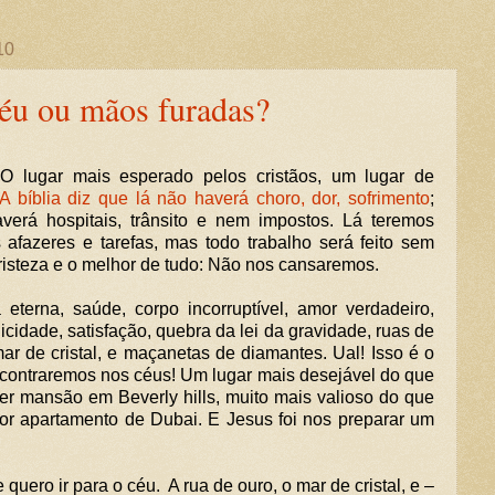
10
céu ou mãos furadas?
 O lugar mais esperado pelos cristãos, um lugar de
A bíblia diz que lá não haverá choro, dor, sofrimento
;
verá hospitais, trânsito e nem impostos. Lá teremos
 afazeres e tarefas, mas todo trabalho será feito sem
tristeza e o melhor de tudo: Não nos cansaremos.
a eterna, saúde, corpo incorruptível, amor verdadeiro,
licidade, satisfação, quebra da lei da gravidade, ruas de
mar de cristal, e maçanetas de diamantes. Ual! Isso é o
contraremos nos céus! Um lugar mais desejável do que
er mansão em Beverly hills, muito mais valioso do que
or apartamento de Dubai. E Jesus foi nos preparar um
quero ir para o céu. A rua de ouro, o mar de cristal, e –