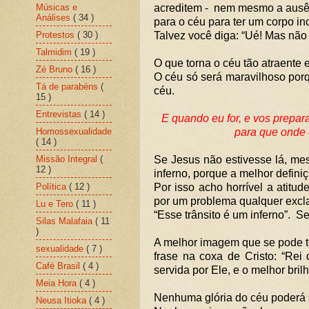
Músicas e
acreditem - nem mesmo a ausên
Análises
( 34 )
para o céu para ter um corpo in
Protestos
( 30 )
Talvez você diga: “Ué! Mas não
Talmidim
( 19 )
O que torna o céu tão atraente
Zé Bruno
( 16 )
O céu só será maravilhoso porq
Tá de parabéns
(
céu.
15 )
Entrevistas
( 14 )
E quando eu for, e vos prepara
Homossexualidade
para que onde 
( 14 )
Missão Integral
(
Se Jesus não estivesse lá, mes
12 )
inferno, porque a melhor defini
Política
( 12 )
Por isso acho horrível a atitu
por um problema qualquer excla
Lu e Tero
( 11 )
“Esse trânsito é um inferno”. 
Silas Malafaia
( 11
)
A melhor imagem que se pode te
sexualidade
( 7 )
frase na coxa de Cristo: “Rei
Café Brasil
( 4 )
servida por Ele, e o melhor bril
Meia Hora
( 4 )
Nenhuma glória do céu poderá 
Neusa Itioka
( 4 )