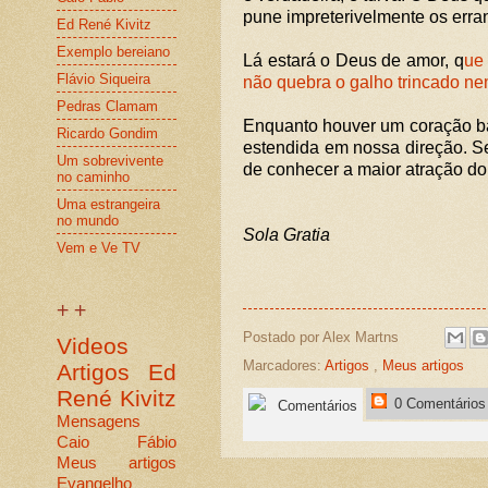
pune impreterivelmente os erran
Ed René Kivitz
Exemplo bereiano
Lá estará o Deus de amor, q
ue
Flávio Siqueira
não quebra o galho trincado ne
Pedras Clamam
Enquanto houver um coração b
Ricardo Gondim
estendida em nossa direção. Se
Um sobrevivente
de conhecer a maior atração do
no caminho
Uma estrangeira
no mundo
Sola Gratia
Vem e Ve TV
+ +
Postado por
Alex Martns
Videos
Marcadores:
Artigos
,
Meus artigos
Artigos
Ed
René Kivitz
0 Comentários
Comentários
Mensagens
Caio Fábio
Meus artigos
Evangelho