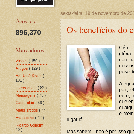
sexta-feira, 19 de novembro de 20
Acessos
Os benefícios do 
896,370
Céu...
Marcadores
glória.
não ha
Videos
( 150 )
nossos
Artigos
( 129 )
peso, 
Ed René Kivitz
(
101 )
Alegri
Livros que li
( 82 )
paz, fe
Mensagens
( 75 )
ouro, 
que en
Caio Fábio
( 56 )
qualqu
Meus artigos
( 44 )
o melh
Evangelho
( 42 )
lugar lá!
Ricardo Gondim
(
40 )
Mas sabem... não é por isso que 