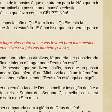
cia de impostos é que me atraem para lá. Não quero ir
corruptível ou possuir uma mansão celestial.
 é isso que faz o céu ser CÉU??”. Não!
 e especial não o QUE tem lá mas QUEM está lá.
ue Jesus estará lá. E é por isso que eu quero ir para o
r lugar, virei outra vez, e vos levarei para mim mesmo,
eu estiver estejais vós também.
(João 14:3)
mo com todos os atrativos, lá poderia ser considerado
ção de inferno é “Lugar onde Deus não está”.
de de pessoas que se dizem cristãs, mas que ao passar
mam: “Que inferno!” ou “Minha vida está um inferno” ou
Sem saber estão dizendo: “Deus não está aqui comigo”.
r no céu é a face de Deus, a melhor inscrição de lá é a
 dos reis e Senhor dos Senhores”, a melhor ceia será
ho será o do Seu rosto.
ser comparada com a glória do Deus do céu!