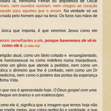
tará lá, nenhuma Ferrari ou arquitetura de Oscar
viram, nem ouvidos ouviram, nem chegou ao coração
arado para aqueles que o amam.
Na verdade só vai
 criada pelo homem aqui na terra: Os furos nas mãos de
 única que importa, é que veremos Jesus como ele
eremos semelhantes a ele,
porque haveremos de vê-lo
como ele é.
(1 João 3:2)
eligião atual, como um ídolo coitado e ensangüentado,
de homossexual ou como indefeso numa manjedoura.
omo um gênio que atende a pedidos, nem como um
lica o dinheiro que lhe é confiado, nem como um Dr
medicina, nem como o porteiro das portas da esperança
Minha Vida.
m que nos é apresentada hoje. O Deus gospel com uma
 cheque em branco e um estetoscópio.
omo ele é, significa que a imagem que temos hoje não
que impõe metas, que cobra perfeição e santidade, e que