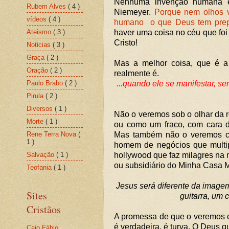
Nenhuma invenção humana es
Rubem Alves
( 4 )
Niemeyer.
Porque nem olhos 
vídeos
( 4 )
humano o que Deus tem prep
Ateismo
( 3 )
haver uma coisa no céu que foi
Cristo!
Noticias
( 3 )
Graça
( 2 )
Mas a melhor coisa, que é a
Oração
( 2 )
realmente é.
Paulo Brabo
( 2 )
...quando ele se manifestar, s
Pirula
( 2 )
Diversos
( 1 )
Não o veremos sob o olhar da r
Morte
( 1 )
ou como um fraco, com cara 
Rene Terra Nova
(
Mas também não o veremos c
1 )
homem de negócios que multip
Salvação
( 1 )
hollywood que faz milagres na 
ou subsidiário do Minha Casa 
Teofania
( 1 )
Jesus será diferente da image
Sites
guitarra, um
Cristãos
A promessa de que o veremos c
é verdadeira, é turva. O Deus 
Caio Fábio