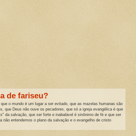
ca de fariseu?
 que o mundo é um lugar a ser evitado, que as mazelas humanas são
us, que Deus não ouve os pecadores, que só a igreja evangélica é que
is" da salvação, que ser forte e inabalável é sinônimo de fé e que ser
da não entendemos o plano da salvação e o evangelho de cristo