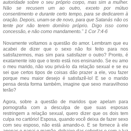
autoridade sobre o seu próprio corpo, mas sim a mulher.
Não se recusem um ao outro, exceto por mútuo
consentimento e durante certo tempo, para se dedicarem à
oração. Depois, unam-se de novo, para que Satanás não os
tente por não terem domínio próprio. Digo isso como
concessão, e não como mandamento." 1 Cor 7:4-6
Novamente voltamos a questão do amor. Lembram que eu
acabei de dizer que o sexo não foi feito para nos
satisfazermos, mas sim para satisfazer o outro? Pronto, é
exatamente isto que o texto está nos ensinando. Se eu amo
o meu marido, não vou privá-lo da relação sexual e se eu
sei que certos tipos de coisas dão prazer a ele, vou fazer
porque meu maior desejo é satisfazê-lo! E se o marido
pensa desta forma também, imagine que sexo maravilhoso
terão?
Agora, sobre a questão de maridos que apelam para
pornografia com a desculpa de que suas esposas
restringem a relação sexual, quero dizer que os dois tem
culpa no cartório! Esposa, quando você deixa de fazer sexo
com seu esposo, não está amando-o. E se fornece à ele
apenas o papai e mamãe, debaixo das cobertas e com a luz