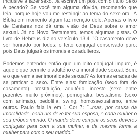
inclusive a fazer sexo. Já escrevi um post com o título Sexo
é pecado? Se você tem alguma dúvida, recomendo que
leia, porque hoje vou me restringir ao tema do sexo oral. A
Bíblia em momento algum faz menção dele. Apenas o livro
de Cantares nos dá uma visão de Deus sobre o amor
sexual. Já no Novo Testamento, temos algumas pistas. O
livro de Hebreus diz no versículo 13.4: "O casamento deve
ser honrado por todos; o leito conjugal conservado puro;
pois Deus julgará os imorais e os adúlteros.
Podemos entender então que um leito conjugal impuro, é
aquele que permite o adultério e a imoralidade sexual. Bem,
e o que vem a ser imoralidade sexual? As formas erradas de
se praticar o sexo. Entre elas: fornicação (sexo fora do
casamento), prostituição, adultério, incesto (sexo entre
parentes muito próximos), pornografia, bestialismo (sexo
com animais), pedofilia, swing, homossexualismo, entre
outros. Paulo fala lá em 1 Cor 7:
"...
mas, por causa da
imoralidade, cada um deve ter sua esposa, e cada mulher o
seu próprio marido. O marido deve cumprir os seus deveres
conjugais para com a sua mulher, e da mesma forma a
mulher para com o seu marido."