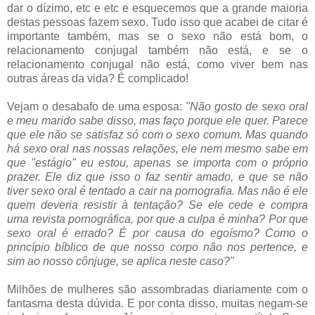
dar o dízimo, etc e etc e esquecemos que a grande maioria
destas pessoas fazem sexo. Tudo isso que acabei de citar é
importante também, mas se o sexo não está bom, o
relacionamento conjugal também não está, e se o
relacionamento conjugal não está, como viver bem nas
outras áreas da vida? É complicado!
Vejam o desabafo de uma esposa:
"Não gosto de sexo oral
e meu marido sabe disso, mas faço porque ele quer. Parece
que ele não se satisfaz só com o sexo comum. Mas quando
há sexo oral nas nossas relações, ele nem mesmo sabe em
que "estágio" eu estou, apenas se importa com o próprio
prazer. Ele diz que isso o faz sentir amado, e que se não
tiver sexo oral é tentado a cair na pornografia. Mas não é ele
quem deveria resistir à tentação? Se ele cede e compra
uma revista pornográfica, por que a culpa é minha? Por que
sexo oral é errado? É por causa do egoísmo? Como o
princípio bíblico de que nosso corpo não nos pertence, e
sim ao nosso cônjuge, se aplica neste caso?"
Milhões de mulheres são assombradas diariamente com o
fantasma desta dúvida. E por conta disso, muitas negam-se