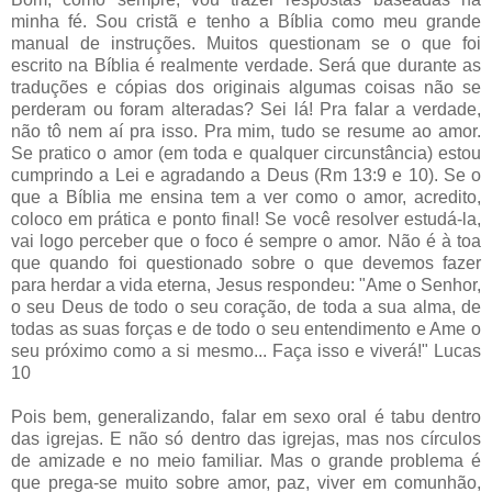
minha fé. Sou cristã e tenho a Bíblia como meu grande
manual de instruções. Muitos questionam se o que foi
escrito na Bíblia é realmente verdade. Será que durante as
traduções e cópias dos originais algumas coisas não se
perderam ou foram alteradas? Sei lá! Pra falar a verdade,
não tô nem aí pra isso. Pra mim, tudo se resume ao amor.
Se pratico o amor (em toda e qualquer circunstância) estou
cumprindo a Lei e agradando a Deus (Rm 13:9 e 10). Se o
que a Bíblia me ensina tem a ver como o amor, acredito,
coloco em prática e ponto final! Se você resolver estudá-la,
vai logo perceber que o foco é sempre o amor. Não é à toa
que quando foi questionado sobre o que devemos fazer
para herdar a vida eterna, Jesus respondeu: "Ame o Senhor,
o seu Deus de todo o seu coração, de toda a sua alma, de
todas as suas forças e de todo o seu entendimento e Ame o
seu próximo como a si mesmo... Faça isso e viverá!" Lucas
10
Pois bem, generalizando, falar em sexo oral é tabu dentro
das igrejas. E não só dentro das igrejas, mas nos círculos
de amizade e no meio familiar. Mas o grande problema é
que prega-se muito sobre amor, paz, viver em comunhão,