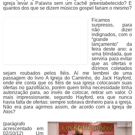
igreja levar a Palavra sem um cachê preestabelecido? E
quantos dos que se dizem músicos gospel fariam o mesmo?
Ficamos
surpresos, para
não dizer
indignados, com o
“grande
lançamento” da
feira deste ano: a
urna blindada, que
serviria para evitar
que as ofertas e
dízimos coletados
sejam roubados pelos fiéis. Aí me lembrei de uma
passagem do livro A Igreja do Caminho, do Jack Hayford,
onde ele conta que os fiéis de sua igreja colocavam suas
ofertas no gazofilácio, porém quem tinha necessidade tinha
autorização para, ao invés de colocar, retirar um valor. O
mais impressionante, segundo Hayford, era que nunca
havia falta de ofertas: sempre sobrava dinheiro para a igreja.
Não era para agirmos assim, de acordo com a Igreja de
Atos?
(parágrafo
acrescentado em
02/10/12) Um