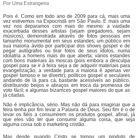
Por Uma Estrangeira
Pois é. Como em todo ano de 2009 para cá, mais uma
vez estivemos na Expocristã em São Paulo. E mais uma
vez nos deparamos com mais do mesmo: a vaidade
exacerbada desses artistas (sejam pregadores, sejam
músicos), demonstrada através de fotos pessoais em
tamanho monumental em seus estandes; um público em
sua maioria ávido por participar dos shows gospel e de
pegar autógrafos ou tirar fotos de seus ídolos, numa
idolatria a homens mais do que aberta; vários estandes
com bons materiais às moscas (pois embora a desculpa
gospel para se ir à feira seja a de adquirir materiais para
evangelização, a verdade para a maioria é apenas ver
gospel famoso e se divertir); políticos gospel e seculares
andando de lá para cá, bastante acessíveis ao público,
distribuindo beijos e abraços em troca da promessa de
voto fácil; e algumas bizarrices gospel maiores do que as
já citadas.
Não é implicância, sério. Mas não dá para imaginar que a
feira tenha por fim levar a Palavra de Deus. Seu fim é o de
levar os fiéis a consumirem os produtos gospel, afinal, já
que eles vão ter que consumir alguma coisa, que seja
alguma coisa sob o marketing cristão.
Mas desde quando Cristo se tornou um produto de