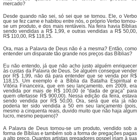
mercado?
Desde quando não sei, só sei que se tornou. Ele, o Verbo
que se fez carne e habitou entre nós, o próprio Verbo tornou-
se um produto, e dos mais rentáveis. Na feira havia Bíblias
sendo vendidas a R$ 1,99, e outras vendidas a R$ 50,00,
R$ 110,00, R$ 118,15.
Ora, mas a Palavra de Deus não é a mesma? Então, como
entender um disparate tão grande nos preços das Bíblias?
Eu não entendo, já que não acho justo alguém enriquecer
às custas da Palavra de Deus. Se alguém consegue vender
por R$ 1,99, não dá para entender que se venda por R$
118,15. Um exemplo é a Bíblia da Batalha Espiritual e
Vitória Financeira, que em seu lançamento, em 2009, era
vendida por mais de R$ 100,00 (e “dada de graça” para
quem ofertasse R$ 900,00). Nessa edição da feira, estava
sendo vendida por R$ 50,00. Ora, será que ela já não
poderia ter sido vendida a 50 em seu lançamento (pois,
mesmo a cinquenta reais, duvido muito que não haja algum
lucro, mesmo pequeno)?
A Palavra de Deus tornou-se um produto, vendido sob a
forma de Bíblias e também sob a forma de pregações pagas
a alto preço. Quantos artistas pregadores gospel iriam à sua