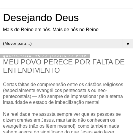
Desejando Deus
Mais do Reino em nós. Mais de nós no Reino
▼
quarta-feira, 25 de janeiro de 2012
MEU POVO PERECE POR FALTA DE
ENTENDIMENTO
Certas faltas de compreensão entre os cristãos religiosos
(especialmente evangélicos pentecostais ou neo-
pentecostais) — são sempre de impressionar pela eterna
imaturidade e estado de imbecilização mental.
Na realidade me assusta sempre ver que as pessoas se
dizem crentes em Jesus, mas tanto não conhecem os
evangelhos (não os lêem mesmo!), como também nada
sabem acerca do significado do que Jesus veio fazer.