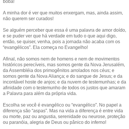
boba!
A minha dor é ver que muitos enxergam, mas, ainda assim,
não querem ser curados!
Se alguém perceber que essa é uma palavra de amor doído,
e se puder ver que há verdade em tudo o que aqui digo,
então, se quiser, venha, pois a jornada não acaba com os
“evangélicos”. Ela começa no Evangelho!
Afinal, não somos nem de homens e nem de movimentos
históricos perecíveis, mas somos gente da Nova Jerusalém,
da Assembléia dos primogênitos arrolados nos céus; e
somos gente da Nova Aliança; e do sangue de Jesus; e da
incontável hoste de anjos; e da nuvem de testemunhas; e da
afinidade com o testemunho de todos os justos que amaram
a Palavra para além da própria vida.
Escolha se você é evangélico ou “evangélico”. No papel a
diferença são “aspas”. Mas na vida a diferença é entre vida
ou morte, paz ou angustia, serenidade ou neurose, proteção
ou paranóia, alegria de Deus ou pânico do inferno!