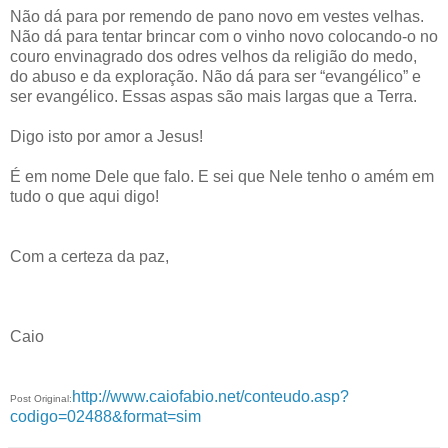
Não dá para por remendo de pano novo em vestes velhas.
Não dá para tentar brincar com o vinho novo colocando-o no
couro envinagrado dos odres velhos da religião do medo,
do abuso e da exploração. Não dá para ser “evangélico” e
ser evangélico. Essas aspas são mais largas que a Terra.
Digo isto por amor a Jesus!
É em nome Dele que falo. E sei que Nele tenho o amém em
tudo o que aqui digo!
Com a certeza da paz,
Caio
http://www.caiofabio.net/conteudo.asp?
Post Original:
codigo=02488&format=sim