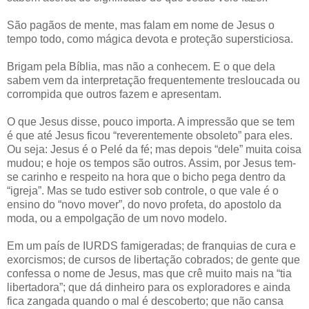
São pagãos de mente, mas falam em nome de Jesus o
tempo todo, como mágica devota e proteção supersticiosa.
Brigam pela Bíblia, mas não a conhecem. E o que dela
sabem vem da interpretação frequentemente tresloucada ou
corrompida que outros fazem e apresentam.
O que Jesus disse, pouco importa. A impressão que se tem
é que até Jesus ficou “reverentemente obsoleto” para eles.
Ou seja: Jesus é o Pelé da fé; mas depois “dele” muita coisa
mudou; e hoje os tempos são outros. Assim, por Jesus tem-
se carinho e respeito na hora que o bicho pega dentro da
“igreja”. Mas se tudo estiver sob controle, o que vale é o
ensino do “novo mover”, do novo profeta, do apostolo da
moda, ou a empolgação de um novo modelo.
Em um país de IURDS famigeradas; de franquias de cura e
exorcismos; de cursos de libertação cobrados; de gente que
confessa o nome de Jesus, mas que crê muito mais na “tia
libertadora”; que dá dinheiro para os exploradores e ainda
fica zangada quando o mal é descoberto; que não cansa