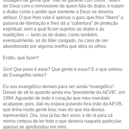
bobagem de gente que “não se garante com Deus”; falam
de Deus com o nervosismo de quem fala do diabo; e tratam
o diabo como o poder que somente a Deus se deveria
atribuir. O que lhes vale é apenas o guru que lhes “libera” a
palavra de libertação e lhes dá a “cobertura” de proteção
espiritual, sem a qual ficam sujeitos ao diabo e às
maldições — tanto as do diabo, como também,
eventualmente, as do líder zangado, no caso de ser
abandonado por alguma ovelha que abra os olhos.
Então, que fazer?
Sim! Que povo é esse? Que gente é essa? E o que sobrou
do Evangelho neles?
Eu sou evangélico demais para ser ainda “evangélico”.
Deixei de sê-lo quando ainda era “presidente da AEVB”, em
1994. Aguardei de todo o coração que meu mandato
acabasse, pois, dali eu estava pulando fora (não da AEVB,
que tinha muita gente boa; mas do que ela deseja
representar). Ora, isso já faz dez anos; e de lá para cá
minha certeza de ter feito o que deveria naquele particular,
apenas se aprofundou em mim.