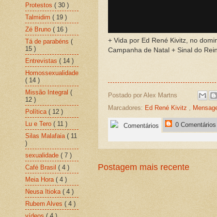
Protestos
( 30 )
Talmidim
( 19 )
Zé Bruno
( 16 )
+ Vida por Ed René Kivitz, no dom
Tá de parabéns
(
15 )
Campanha de Natal + Sinal do Rei
Entrevistas
( 14 )
Homossexualidade
( 14 )
Missão Integral
(
Postado por
Alex Martns
12 )
Marcadores:
Ed René Kivitz
,
Mensag
Política
( 12 )
Lu e Tero
( 11 )
0 Comentários
Comentários
Silas Malafaia
( 11
)
sexualidade
( 7 )
Postagem mais recente
Café Brasil
( 4 )
Meia Hora
( 4 )
Neusa Itioka
( 4 )
Rubem Alves
( 4 )
vídeos
( 4 )