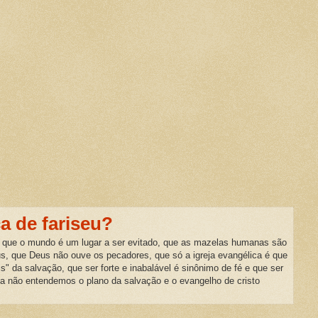
ca de fariseu?
 que o mundo é um lugar a ser evitado, que as mazelas humanas são
us, que Deus não ouve os pecadores, que só a igreja evangélica é que
is" da salvação, que ser forte e inabalável é sinônimo de fé e que ser
da não entendemos o plano da salvação e o evangelho de cristo