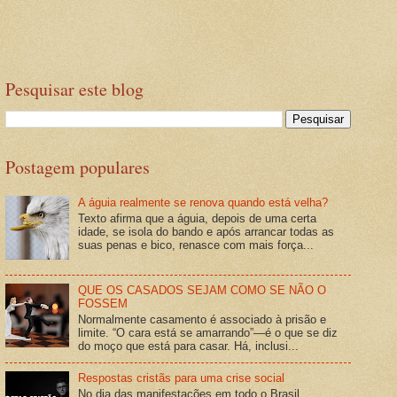
Pesquisar este blog
Postagem populares
A águia realmente se renova quando está velha?
Texto afirma que a águia, depois de uma certa
idade, se isola do bando e após arrancar todas as
suas penas e bico, renasce com mais força...
QUE OS CASADOS SEJAM COMO SE NÃO O
FOSSEM
Normalmente casamento é associado à prisão e
limite. “O cara está se amarrando”—é o que se diz
do moço que está para casar. Há, inclusi...
Respostas cristãs para uma crise social
No dia das manifestações em todo o Brasil