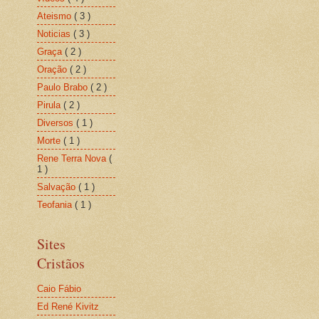
Ateismo
( 3 )
Noticias
( 3 )
Graça
( 2 )
Oração
( 2 )
Paulo Brabo
( 2 )
Pirula
( 2 )
Diversos
( 1 )
Morte
( 1 )
Rene Terra Nova
(
1 )
Salvação
( 1 )
Teofania
( 1 )
Sites
Cristãos
Caio Fábio
Ed René Kivitz