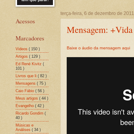
terça-feira, 6 de dezembro de 2011
Acessos
Mensagem: +Vida 
Marcadores
Baixe o áudio da mensagem aqui
Videos
( 150 )
Artigos
( 129 )
Ed René Kivitz
(
101 )
Livros que li
( 82 )
Mensagens
( 75 )
Caio Fábio
( 56 )
Meus artigos
( 44 )
Evangelho
( 42 )
Ricardo Gondim
(
40 )
Músicas e
Análises
( 34 )