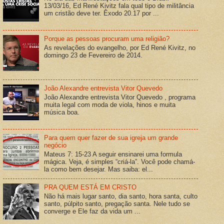
13/03/16, Ed René Kivitz fala qual tipo de militância
um cristão deve ter. Êxodo 20.17 por ...
Porque as pessoas procuram uma religião?
As revelações do evangelho, por Ed René Kivitz, no
domingo 23 de Fevereiro de 2014.
João Alexandre entrevista Vitor Quevedo
João Alexandre entrevista Vitor Quevedo , programa
muita legal com moda de viola, hinos e muita
música boa.
Para quem quer fazer de sua igreja um grande
negócio
Mateus 7: 15-23 A seguir ensinarei uma formula
mágica. Veja, é simples “criá-la”. Você pode chamá-
la como bem desejar. Mas saiba: el...
PRA QUEM ESTÁ EM CRISTO
Não há mais lugar santo, dia santo, hora santa, culto
santo, púlpito santo, pregação santa. Nele tudo se
converge e Ele faz da vida um ...