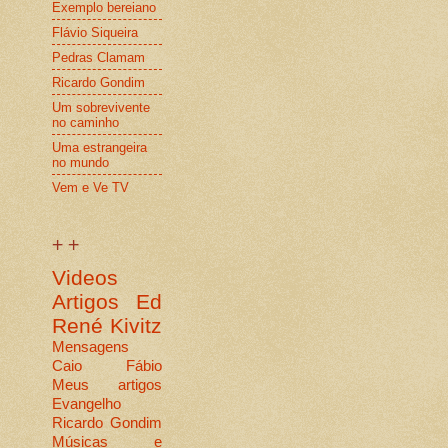
Exemplo bereiano
Flávio Siqueira
Pedras Clamam
Ricardo Gondim
Um sobrevivente
no caminho
Uma estrangeira
no mundo
Vem e Ve TV
+ +
Videos
Artigos
Ed
René Kivitz
Mensagens
Caio Fábio
Meus artigos
Evangelho
Ricardo Gondim
Músicas e