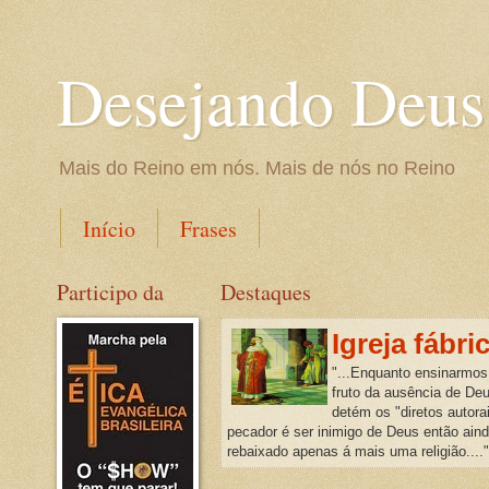
Desejando Deus
Mais do Reino em nós. Mais de nós no Reino
Início
Frases
Participo da
Destaques
Igreja fábri
"...Enquanto ensinarmos
fruto da ausência de De
detém os "diretos autora
pecador é ser inimigo de Deus então ain
rebaixado apenas á mais uma religião...."