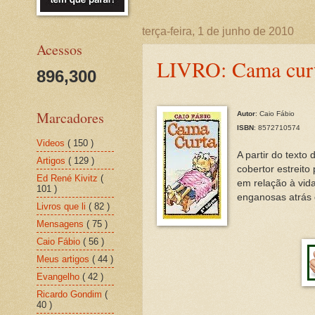
terça-feira, 1 de junho de 2010
Acessos
LIVRO: Cama cur
896,300
Marcadores
Autor
: Caio Fábio
ISBN
: 8572710574
Videos
( 150 )
A partir do texto
Artigos
( 129 )
cobertor estreito
Ed René Kivitz
(
em relação à vida
101 )
enganosas atrás d
Livros que li
( 82 )
Mensagens
( 75 )
Caio Fábio
( 56 )
Meus artigos
( 44 )
Evangelho
( 42 )
Ricardo Gondim
(
40 )