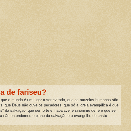
ca de fariseu?
 que o mundo é um lugar a ser evitado, que as mazelas humanas são
us, que Deus não ouve os pecadores, que só a igreja evangélica é que
is" da salvação, que ser forte e inabalável é sinônimo de fé e que ser
da não entendemos o plano da salvação e o evangelho de cristo