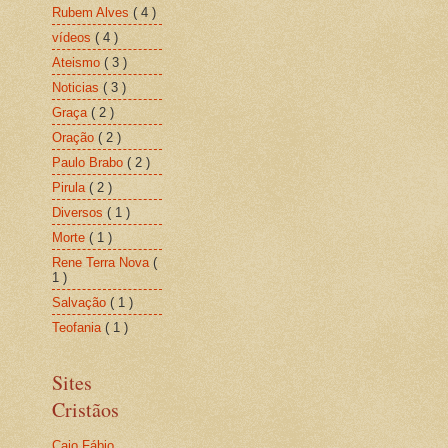
Rubem Alves
( 4 )
vídeos
( 4 )
Ateismo
( 3 )
Noticias
( 3 )
Graça
( 2 )
Oração
( 2 )
Paulo Brabo
( 2 )
Pirula
( 2 )
Diversos
( 1 )
Morte
( 1 )
Rene Terra Nova
(
1 )
Salvação
( 1 )
Teofania
( 1 )
Sites
Cristãos
Caio Fábio