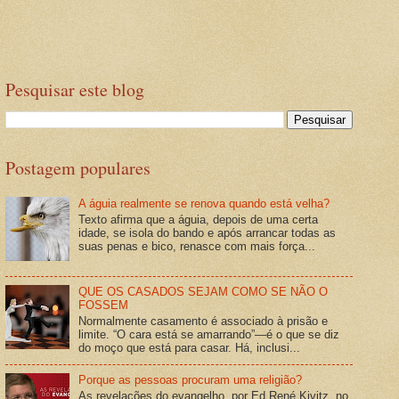
Pesquisar este blog
Postagem populares
A águia realmente se renova quando está velha?
Texto afirma que a águia, depois de uma certa
idade, se isola do bando e após arrancar todas as
suas penas e bico, renasce com mais força...
QUE OS CASADOS SEJAM COMO SE NÃO O
FOSSEM
Normalmente casamento é associado à prisão e
limite. “O cara está se amarrando”—é o que se diz
do moço que está para casar. Há, inclusi...
Porque as pessoas procuram uma religião?
As revelações do evangelho, por Ed René Kivitz, no