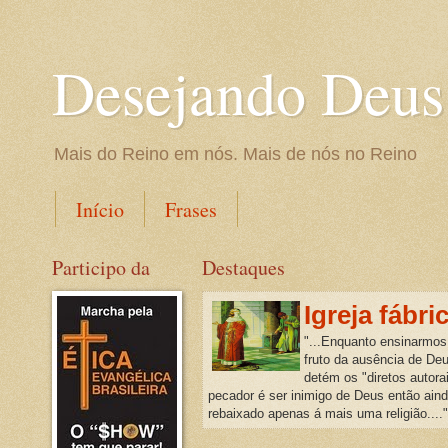
Desejando Deus
Mais do Reino em nós. Mais de nós no Reino
Início
Frases
Participo da
Destaques
Igreja fábri
"...Enquanto ensinarmos
fruto da ausência de De
detém os "diretos autora
pecador é ser inimigo de Deus então ain
rebaixado apenas á mais uma religião...."