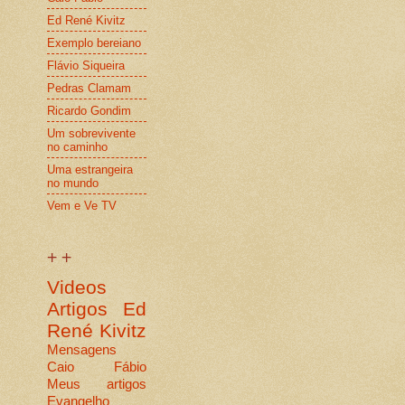
Ed René Kivitz
Exemplo bereiano
Flávio Siqueira
Pedras Clamam
Ricardo Gondim
Um sobrevivente
no caminho
Uma estrangeira
no mundo
Vem e Ve TV
+ +
Videos
Artigos
Ed
René Kivitz
Mensagens
Caio Fábio
Meus artigos
Evangelho