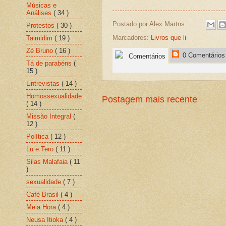
Músicas e
Análises
( 34 )
Postado por
Alex Martns
Protestos
( 30 )
Marcadores:
Livros que li
Talmidim
( 19 )
Zé Bruno
( 16 )
0 Comentários
Comentários
Tá de parabéns
(
15 )
Entrevistas
( 14 )
Homossexualidade
Postagem mais recente
( 14 )
Missão Integral
(
12 )
Política
( 12 )
Lu e Tero
( 11 )
Silas Malafaia
( 11
)
sexualidade
( 7 )
Café Brasil
( 4 )
Meia Hora
( 4 )
Neusa Itioka
( 4 )