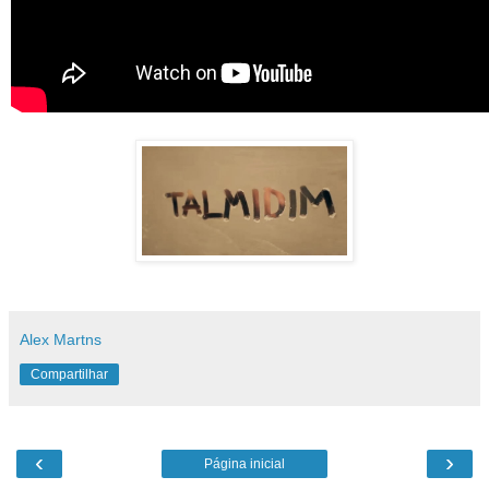
Alex Martns
Compartilhar
‹
›
Página inicial