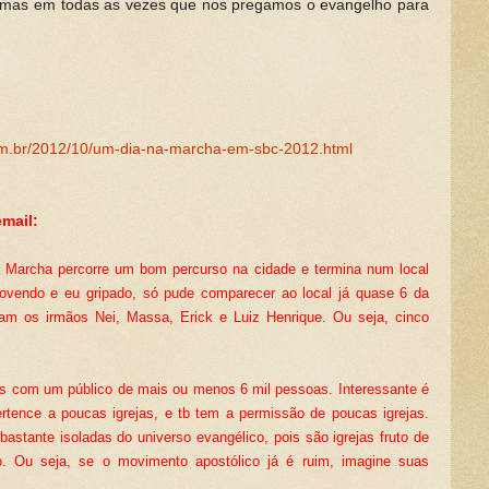
 mas em todas as vezes que nos pregamos o evangelho para
com.br/2012/10/um-dia-na-marcha-em-sbc-2012.html
mail:
a Marcha percorre um bom percurso na cidade e termina num local
ovendo e eu gripado, só pude comparecer ao local já quase 6 da
vam os irmãos Nei, Massa, Erick e Luiz Henrique. Ou seja, cinco
s com um público de mais ou menos 6 mil pessoas. Interessante é
ence a poucas igrejas, e tb tem a permissão de poucas igrejas.
bastante isoladas do universo evangélico, pois são igrejas fruto de
co. Ou seja, se o movimento apostólico já é ruim, imagine suas