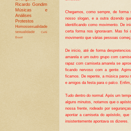
Ricardo Gondim
Músicas e
Chegamos, como sempre, de forma si
Análises
nosso slogan, e a outra dizendo qu
Protestos
identificando como movimento. De iní
Homossexualidade
certa forma nos ignoravam. Mas foi 
sexualidade
Café
movimento que várias pessoas começa
Brasil
De início, até de forma despretenc
amarela e um outro grupo com camiset
rapaz com camiseta amarela se aprox
ficando nervoso com a gente. Agi
ficamos. De repente, a música parou 
e amigos da festa para o palco. Enfim
Tudo dentro do normal. Após um tempo
alguns minutos, notamos que o apósto
nossa frente, rodeado por seguranças
apontar a camiseta do apóstolo, que t
insistentemente apontava os dizeres.