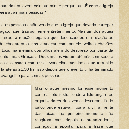
ntando um jovem veio ate mim e perguntou: -É certo a igreja
para atrair mais pessoas?
 as pessoas estão vendo que a igreja que deveria carregar
ção, hoje, trás somente entretenimento. Mas um dos auges
 faixas, a reação negativa que desencadeou em relação as
o de chegarem a nos ameaçar com aquele velhos chavões
 tocar na menina dos olhos alem do desprezo por parte da
vento , mas Graças a Deus muitos vieram até nós com sede e
dos e cansado com esse evangelho mentiroso que tem sido
lá até as 21:30 hs, isso depois que o evento tinha terminado
o evangelho para com as pessoas.
Mas o auge mesmo foi esse momento
como a foto ilustra, onde a liderança e os
organizadores do evento desceram lá do
palco onde estavam ,para a vir a frente
das faixas, no primeiro momento não
reagiram mas depois o organizador ,
começou a apontar para a frase que