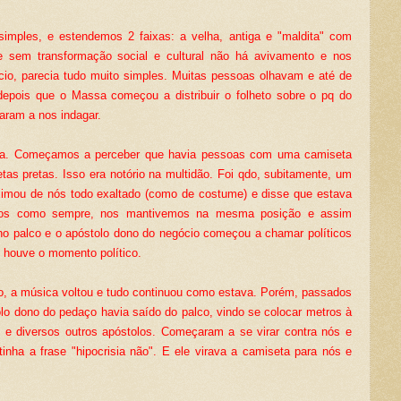
mples, e estendemos 2 faixas: a velha, antiga e "maldita" com
e sem transformação social e cultural não há avivamento e nos
cio, parecia tudo muito simples. Muitas pessoas olhavam e até de
depois que o Massa começou a distribuir o folheto sobre o pq do
ram a nos indagar.
iosa. Começamos a perceber que havia pessoas com uma camiseta
as pretas. Isso era notório na multidão. Foi qdo, subitamente, um
imou de nós todo exaltado (como de costume) e disse que estava
mos como sempre, nos mantivemos na mesma posição e assim
no palco e o apóstolo dono do negócio começou a chamar políticos
, houve o momento político.
, a música voltou e tudo continuou como estava. Porém, passados
lo dono do pedaço havia saído do palco, vindo se colocar metros à
 e diversos outros apóstolos. Começaram a se virar contra nós e
inha a frase "hipocrisia não". E ele virava a camiseta para nós e