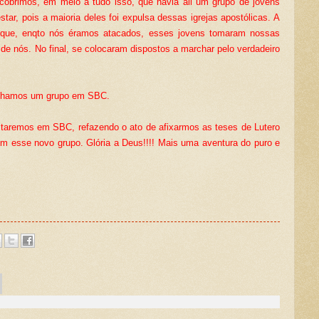
cobrimos, em meio a tudo isso, que havia ali um grupo de jovens
tar, pois a maioria deles foi expulsa dessas igrejas apostólicas. A
 que, enqto nós éramos atacados, esses jovens tomaram nossas
 de nós. No final, se colocaram dispostos a marchar pelo verdadeiro
ganhamos um grupo em SBC.
taremos em SBC, refazendo o ato de afixarmos as teses de Lutero
om esse novo grupo. Glória a Deus!!!! Mais uma aventura do puro e