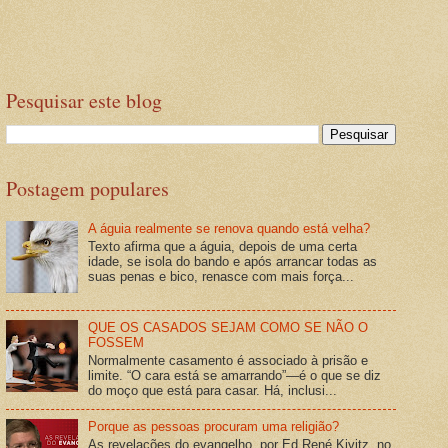
Pesquisar este blog
Postagem populares
A águia realmente se renova quando está velha?
Texto afirma que a águia, depois de uma certa
idade, se isola do bando e após arrancar todas as
suas penas e bico, renasce com mais força...
QUE OS CASADOS SEJAM COMO SE NÃO O
FOSSEM
Normalmente casamento é associado à prisão e
limite. “O cara está se amarrando”—é o que se diz
do moço que está para casar. Há, inclusi...
Porque as pessoas procuram uma religião?
As revelações do evangelho, por Ed René Kivitz, no