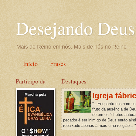
Desejando Deus
Mais do Reino em nós. Mais de nós no Reino
Início
Frases
Participo da
Destaques
Igreja fábri
"...Enquanto ensinarmos
fruto da ausência de De
detém os "diretos autora
pecador é ser inimigo de Deus então ain
rebaixado apenas á mais uma religião...."