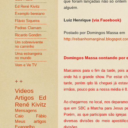
que foram lançadas não só ontem
Ed René Kivitz
alguém.
Exemplo bereiano
Luiz Henrique
(via Facebook)
Flávio Siqueira
Pedras Clamam
Postado por Domingos Massa em
Ricardo Gondim
http://rebanhomarginal.blogspot.
Um sobrevivente
no caminho
Uma estrangeira
Domingos Massa contando por e
no mundo
Vem e Ve TV
Marcamos para o fim da tarde, pois 
onde há o grande show. Por estar ch
+ +
tarde, porém qdo lá cheguei já esta
irmãos, pouco pois a nossa média é 8.
Videos
Artigos
Ed
Ao chegarmos no local, nos deparamo
René Kivitz
que em SBC a Marcha para Jesus pert
Mensagens
Porém, as que participam são igrejas 
Caio Fábio
diversas divisões do meio apostóli
Meus artigos
Evangelho
divisões.