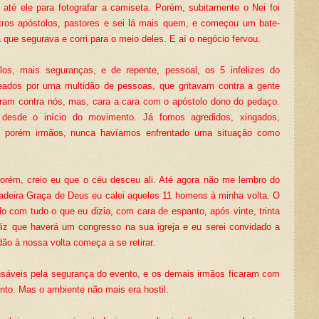
r até ele para fotografar a camiseta. Porém, subitamente o Nei foi
tros apóstolos, pastores e sei lá mais quem, e começou um bate-
 que segurava e corri para o meio deles. E aí o negócio fervou.
os, mais seguranças, e de repente, pessoal, os 5 infelizes do
eados por uma multidão de pessoas, que gritavam contra a gente
eram contra nós, mas, cara a cara com o apóstolo dono do pedaço.
desde o início do movimento. Já fomos agredidos, xingados,
os, porém irmãos, nunca havíamos enfrentado uma situação como
orém, creio eu que o céu desceu ali. Até agora não me lembro do
dadeira Graça de Deus eu calei aqueles 11 homens à minha volta. O
o com tudo o que eu dizia, com cara de espanto, após vinte, trinta
diz que haverá um congresso na sua igreja e eu serei convidado a
dão à nossa volta começa a se retirar.
sáveis pela segurança do evento, e os demais irmãos ficaram com
to. Mas o ambiente não mais era hostil.