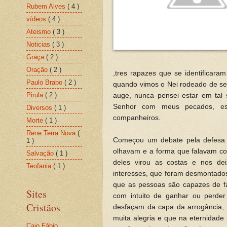
Rubem Alves
( 4 )
vídeos
( 4 )
Ateismo
( 3 )
Noticias
( 3 )
Graça
( 2 )
Oração
( 2 )
,tres rapazes que se identifica
Paulo Brabo
( 2 )
quando vimos o Nei rodeado de seg
Pirula
( 2 )
auge, nunca pensei estar em tal
Senhor com meus pecados, es
Diversos
( 1 )
companheiros.
Morte
( 1 )
Rene Terra Nova
(
Começou um debate pela defesa 
1 )
olhavam e a forma que falavam co
Salvação
( 1 )
deles virou as costas e nos de
Teofania
( 1 )
interesses, que foram desmontado
que as pessoas são capazes de fa
Sites
com intuito de ganhar ou perde
Cristãos
desfaçam da capa da arrogância
muita alegria e que na eternidade
Caio Fábio