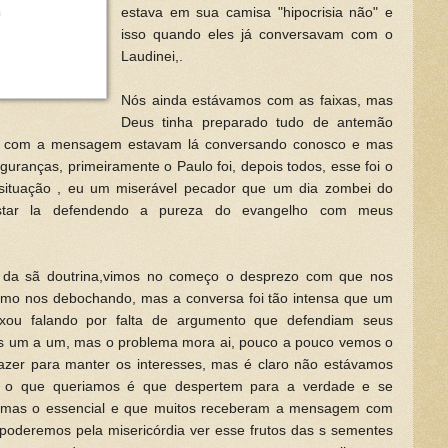
estava em sua camisa "hipocrisia não" e
isso quando eles já conversavam com o
Laudinei,.
Nós ainda estávamos com as faixas, mas
Deus tinha preparado tudo de antemão
ram com a mensagem estavam lá conversando conosco e mas
uranças, primeiramente o Paulo foi, depois todos, esse foi o
 situação , eu um miserável pecador que um dia zombei do
tar la defendendo a pureza do evangelho com meus
da sã doutrina,vimos no começo o desprezo com que nos
mo nos debochando, mas a conversa foi tão intensa que um
ixou falando por falta de argumento que defendiam seus
s um a um, mas o problema mora ai, pouco a pouco vemos o
zer para manter os interesses, mas é claro não estávamos
r o que queriamos é que despertem para a verdade e se
, mas o essencial e que muitos receberam a mensagem com
 poderemos pela misericórdia ver esse frutos das s sementes