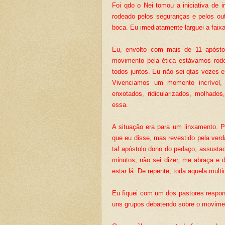
Foi qdo o Nei tomou a iniciativa de i
rodeado pelos seguranças e pelos ou
boca. Eu imediatamente larguei a faixa
Eu, envolto com mais de 11 apóstol
movimento pela ética estávamos rod
todos juntos. Eu não sei qtas vezes 
Vivenciamos um momento incrível, 
enxotados, ridicularizados, molhad
essa.
A situação era para um linxamento. P
que eu disse, mas revestido pela ver
tal apóstolo dono do pedaço, assustad
minutos, não sei dizer, me abraça e 
estar lá. De repente, toda aquela multi
Eu fiquei com um dos pastores respon
uns grupos debatendo sobre o movimen