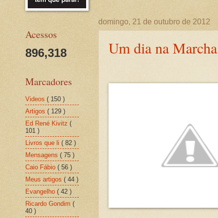
domingo, 21 de outubro de 2012
Acessos
Um dia na March
896,318
Marcadores
Videos
( 150 )
Artigos
( 129 )
Ed René Kivitz
(
101 )
Livros que li
( 82 )
Mensagens
( 75 )
Caio Fábio
( 56 )
Meus artigos
( 44 )
Evangelho
( 42 )
Ricardo Gondim
(
40 )