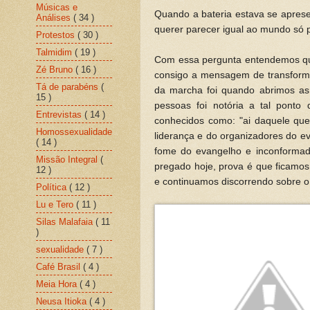
Músicas e
Quando a bateria estava se aprese
Análises
( 34 )
querer parecer igual ao mundo só 
Protestos
( 30 )
Talmidim
( 19 )
Com essa pergunta entendemos que
Zé Bruno
( 16 )
consigo a mensagem de transforma
Tá de parabéns
(
da marcha foi quando abrimos as
15 )
pessoas foi notória a tal pont
Entrevistas
( 14 )
conhecidos como: "ai daquele que
Homossexualidade
liderança e do organizadores do e
( 14 )
fome do evangelho e inconforma
Missão Integral
(
pregado hoje, prova é que ficamos 
12 )
e continuamos discorrendo sobre 
Política
( 12 )
Lu e Tero
( 11 )
Silas Malafaia
( 11
)
sexualidade
( 7 )
Café Brasil
( 4 )
Meia Hora
( 4 )
Neusa Itioka
( 4 )