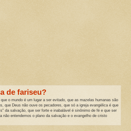
ca de fariseu?
 que o mundo é um lugar a ser evitado, que as mazelas humanas são
us, que Deus não ouve os pecadores, que só a igreja evangélica é que
is" da salvação, que ser forte e inabalável é sinônimo de fé e que ser
da não entendemos o plano da salvação e o evangelho de cristo