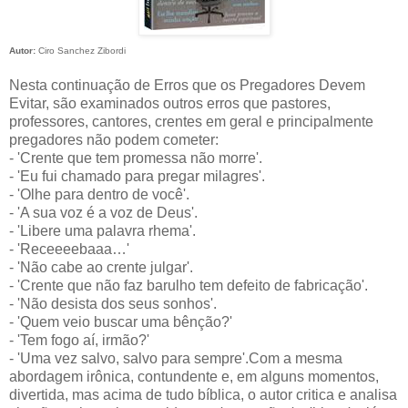
Autor:
Ciro Sanchez Zibordi
Nesta continuação de Erros que os Pregadores Devem
Evitar, são examinados outros erros que pastores,
professores, cantores, crentes em geral e principalmente
pregadores não podem cometer:
- 'Crente que tem promessa não morre'.
- 'Eu fui chamado para pregar milagres'.
- 'Olhe para dentro de você'.
- 'A sua voz é a voz de Deus'.
- 'Libere uma palavra rhema'.
- 'Receeeebaaa…'
- 'Não cabe ao crente julgar'.
- 'Crente que não faz barulho tem defeito de fabricação'.
- 'Não desista dos seus sonhos'.
- 'Quem veio buscar uma bênção?'
- 'Tem fogo aí, irmão?'
- 'Uma vez salvo, salvo para sempre'.Com a mesma
abordagem irônica, contundente e, em alguns momentos,
divertida, mas acima de tudo bíblica, o autor critica e analisa